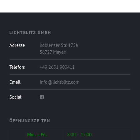
LICHTBLITZ GMBH
Adresse
Koblenzer Str. 175a
56727 Mayen
Telefon:
+49 2651 900411
Email
info@lichtblitz.com
Social:
ÖFFNUNGSZEITEN
Mo.. – Fr..
8:00 – 17:00